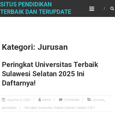
Skip
SITUS PENDIDIKAN
to
TERBAIK DAN TERUPDATE
content
Kategori: Jurusan
Peringkat Universitas Terbaik
Sulawesi Selatan 2025 Ini
Daftarnya!
,
Agustus 6, 2025
admin
0 Komentar
Jurusan
pendidikan
Peringkat Universitas Terbaik Sulawesi Selatan 2025