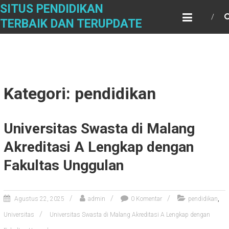
Skip
SITUS PENDIDIKAN
to
TERBAIK DAN TERUPDATE
content
Kategori: pendidikan
Universitas Swasta di Malang
Akreditasi A Lengkap dengan
Fakultas Unggulan
,
Agustus 22, 2025
admin
0 Komentar
pendidikan
Universitas
Universitas Swasta di Malang Akreditasi A Lengkap dengan