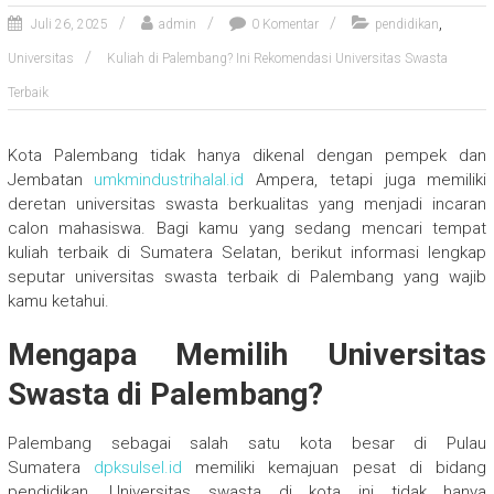
,
Juli 26, 2025
admin
0 Komentar
pendidikan
Universitas
Kuliah di Palembang? Ini Rekomendasi Universitas Swasta
Terbaik
Kota Palembang tidak hanya dikenal dengan pempek dan
Jembatan
umkmindustrihalal.id
Ampera, tetapi juga memiliki
deretan universitas swasta berkualitas yang menjadi incaran
calon mahasiswa. Bagi kamu yang sedang mencari tempat
kuliah terbaik di Sumatera Selatan, berikut informasi lengkap
seputar universitas swasta terbaik di Palembang yang wajib
kamu ketahui.
Mengapa Memilih Universitas
Swasta di Palembang?
Palembang sebagai salah satu kota besar di Pulau
Sumatera
dpksulsel.id
memiliki kemajuan pesat di bidang
pendidikan. Universitas swasta di kota ini tidak hanya