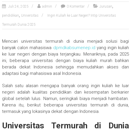
,
Juli 24, 2025
admin
0 Komentar
Jurusan
,
pendidikan
Universitas
Ingin Kuliah ke Luar Negeri? Intip Universitas
Termurah Dunia 2025
Mencari universitas termurah di dunia menjadi solusi bagi
banyak calon mahasiswa
dpmdkabsumenep.id
yang ingin kuliah
ke luar negeri dengan biaya terjangkau. Menariknya, pada 2025
ini, beberapa universitas dengan biaya kuliah murah bahkan
berada dekat Indonesia sehingga memudahkan akses dan
adaptasi bagi mahasiswa asal Indonesia.
Salah satu alasan mengapa banyak orang ingin kuliah ke luar
negeri adalah kualitas pendidikan dan kesempatan berkarier
global setelah lulus. Namun, seringkali biaya menjadi hambatan.
Karena itu, berikut beberapa universitas termurah di dunia,
termasuk yang lokasinya dekat dengan Indonesia.
Universitas Termurah di Dunia