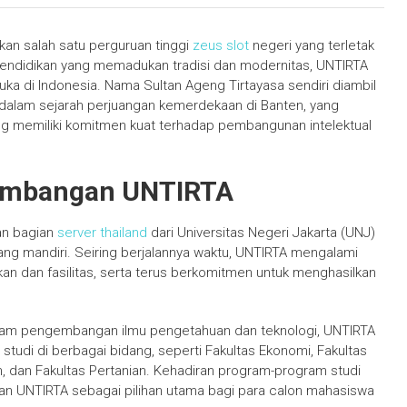
kan salah satu perguruan tinggi
zeus slot
negeri yang terletak
t pendidikan yang memadukan tradisi dan modernitas, UNTIRTA
uka di Indonesia. Nama Sultan Ageng Tirtayasa sendiri diambil
g dalam sejarah perjuangan kemerdekaan di Banten, yang
 memiliki komitmen kuat terhadap pembangunan intelektual
kembangan UNTIRTA
an bagian
server thailand
dari Universitas Negeri Jakarta (UNJ)
ang mandiri. Seiring berjalannya waktu, UNTIRTA mengalami
an dan fasilitas, serta terus berkomitmen untuk menghasilkan
dalam pengembangan ilmu pengetahuan dan teknologi, UNTIRTA
tudi di berbagai bidang, seperti Fakultas Ekonomi, Fakultas
kum, dan Fakultas Pertanian. Kehadiran program-program studi
 UNTIRTA sebagai pilihan utama bagi para calon mahasiswa