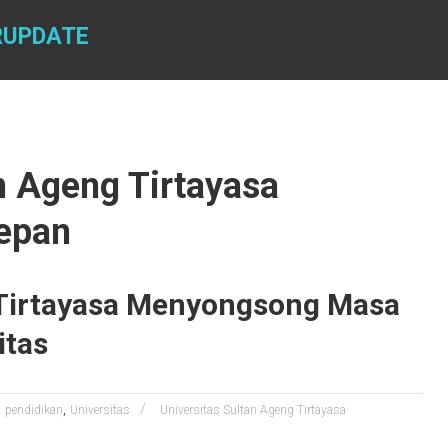
RUPDATE
an Ageng Tirtayasa
epan
 Tirtayasa Menyongsong Masa
itas
,
pendidikan
Universitas
Universitas Sultan Ageng Tirtayasa