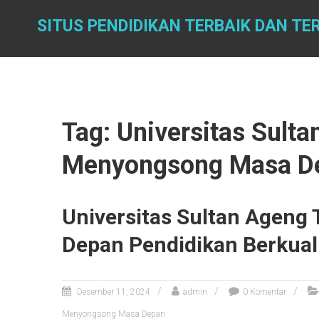
Skip
to
SITUS PENDIDIKAN TERBAIK DAN TE
content
Tag: Universitas Sult
Menyongsong Masa D
Universitas Sultan Ageng
Depan Pendidikan Berkual
Desember 11, 2024
admin
0 Komentar
Menyongsong Masa Depan